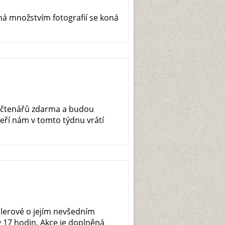
á množstvím fotografií se koná
h čtenářů zdarma a budou
eří nám v tomto týdnu vrátí
dlerové o jejím nevšedním
 v 17 hodin. Akce je doplněná