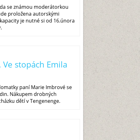
eseda se známou moderátorkou
ude proložena autorskými
kapacity je nutné si od 16.února
y.
, Ve stopách Emila
plomatky paní Marie Imbrové se
hodin. Nákupem drobných
cházku dětí v Tengenenge.