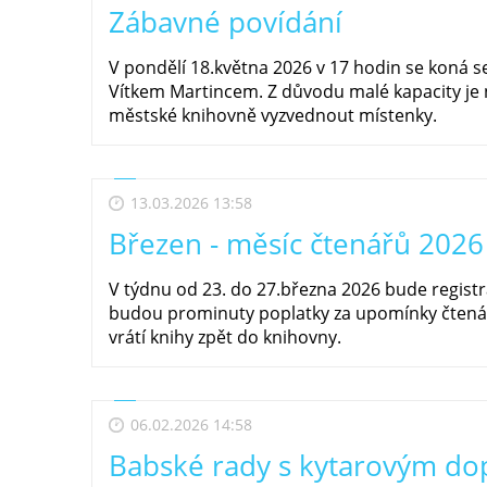
Zábavné povídání
V pondělí 18.května 2026 v 17 hodin se koná 
Vítkem Martincem. Z důvodu malé kapacity je n
městské knihovně vyzvednout místenky.
13.03.2026 13:58
Březen - měsíc čtenářů 2026
V týdnu od 23. do 27.března 2026 bude regist
budou prominuty poplatky za upomínky čtená
vrátí knihy zpět do knihovny.
06.02.2026 14:58
Babské rady s kytarovým d