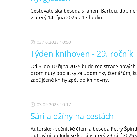
Cestovatelská beseda s Janem Bártou, doplněn
v úterý 14.října 2025 v 17 hodin.
03.10.2025 10:50
Týden knihoven - 29. ročník
Od 6. do 10.října 2025 bude registrace novýc
prominuty poplatky za upomínky čtenářům, kt
zapůjčené knihy zpět do knihovny.
03.09.2025 10:17
Sárí a džíny na cestách
Autorské - scénické čtení a beseda Petry Špin
putování po Indii se koná v úterý 23.září 2025