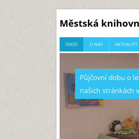
Městská knihovn
ÚVOD
O NÁS
AKTUALITY
Půjčovní dobu o l
našich stránkách v