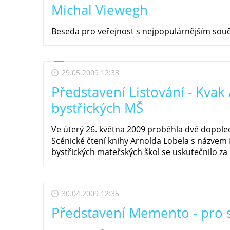
Michal Viewegh
Beseda pro veřejnost s nejpopulárnějším so
29.05.2009 12:33
Představení Listování - Kvak 
bystřických MŠ
Ve úterý 26. května 2009 proběhla dvě dopole
Scénické čtení knihy Arnolda Lobela s názvem 
bystřických mateřských škol se uskutečnilo za ú
30.04.2009 12:35
Představení Memento - pro 