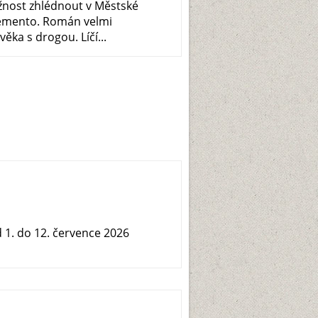
žnost zhlédnout v Městské
emento. Román velmi
ěka s drogou. Líčí...
1. do 12. července 2026