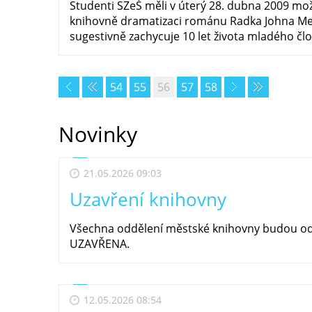
Studenti SZeŠ měli v úterý 28. dubna 2009 mo
knihovně dramatizaci románu Radka Johna M
sugestivně zachycuje 10 let života mladého člov
54
55
56
57
58
Novinky
21.05.2026 09:03
Uzavření knihovny
Všechna oddělení městské knihovny budou od 
UZAVŘENA.
12.05.2026 08:54