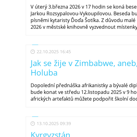
V úterý 3.března 2026 v 17 hodin se koná b
Jarkou Rozsypalovou-Vykoupilovou. Beseda b
písněmi kytaristy Ďoďa Šotíka. Z důvodu malé 
2026 v městské knihovně vyzvednout místenk
22.10.2025 16:45
Jak se žije v Zimbabwe, aneb
Holuba
Dopolední přednáška afrikanistky a bývalé di
bude konat ve středu 12.listopadu 2025 v 9 
afrických artefaktů můžete podpořit školní do
13.10.2025 09:39
Kyrgyzstán