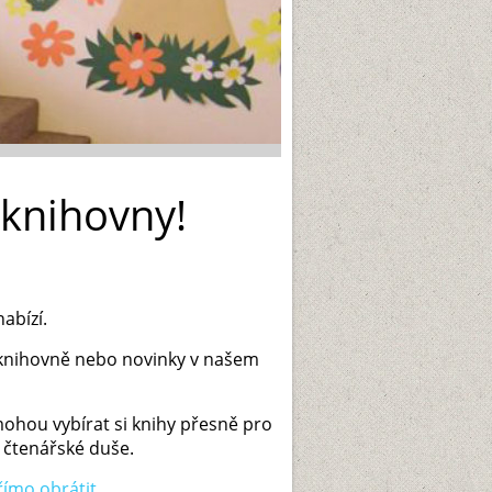
 knihovny!
nabízí.
v knihovně nebo novinky v našem
ohou vybírat si knihy přesně pro
 čtenářské duše.
římo obrátit
.