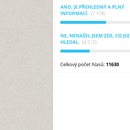
ANO, JE PŘEHLEDNÝ A PLNÝ
INFORMACÍ.
(7 118)
NE, NENAŠEL JSEM ZDE, CO JS
HLEDAL.
(4 512)
Celkový počet hlasů:
11630