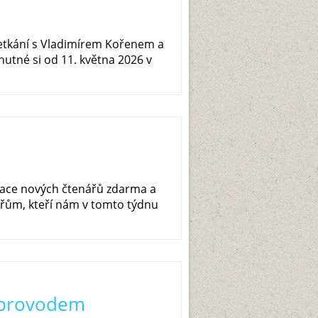
setkání s Vladimírem Kořenem a
utné si od 11. května 2026 v
race nových čtenářů zdarma a
řům, kteří nám v tomto týdnu
oprovodem