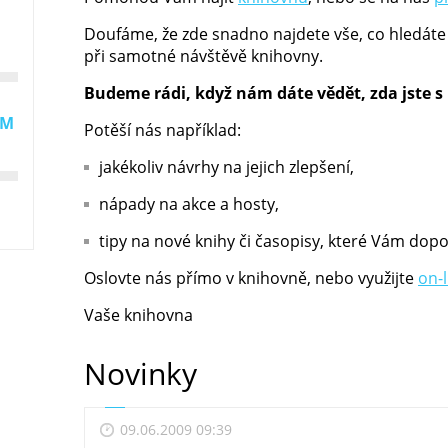
Doufáme, že zde snadno najdete vše, co hledáte
při samotné návštěvě knihovny.
Budeme rádi, když nám dáte vědět, zda jste s
EM
Potěší nás například:
jakékoliv návrhy na jejich zlepšení,
nápady na akce a hosty,
tipy na nové knihy či časopisy, které Vám dop
Oslovte nás přímo v knihovně, nebo využijte
on-
Vaše knihovna
Novinky
09.06.2009 09:39