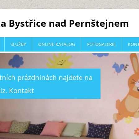
a Bystřice nad Pernštejnem
SLUŽBY
ONLINE KATALOG
FOTOGALERIE
KON
etních prázdninách najdete na
iz. Kontakt