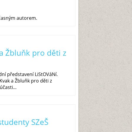
učasným autorem.
a Žbluňk pro děti z
dní představení LiStOVáNí.
Kvak a Žbluňk pro děti z
časti...
studenty SZeŠ