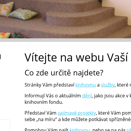
Vítejte na webu Vaší
u
Co zde určitě najdete?
Stránky Vám představí
knihovnu
a
služby
, které 
Informují Vás o aktuálním
dění
, jako jsou akce 
knihovním fondu.
Představí Vám
zajímavé projekty
, které Vám pom
sebe „na míru“ a kde můžete potkávat spřízněné
Pomohou Vám najít
knihovnu
, nebo se na nás
p