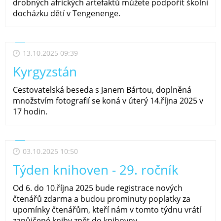
drobných afrických artefaktů můžete podpořit školní
docházku dětí v Tengenenge.
13.10.2025 09:39
Kyrgyzstán
Cestovatelská beseda s Janem Bártou, doplněná
množstvím fotografií se koná v úterý 14.října 2025 v
17 hodin.
03.10.2025 10:50
Týden knihoven - 29. ročník
Od 6. do 10.října 2025 bude registrace nových
čtenářů zdarma a budou prominuty poplatky za
upomínky čtenářům, kteří nám v tomto týdnu vrátí
zapůjčené knihy zpět do knihovny.