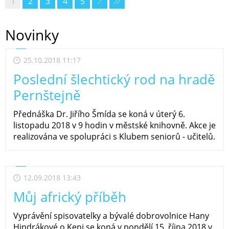
1
2
3
4
5
Novinky
25.10.2018 11:17
Poslední šlechtický rod na hradě
Pernštejně
Přednáška Dr. Jiřího Šmída se koná v úterý 6.
listopadu 2018 v 9 hodin v městské knihovně. Akce je
realizována ve spolupráci s Klubem seniorů - učitelů.
12.09.2018 13:43
Můj africký příběh
Vyprávění spisovatelky a bývalé dobrovolnice Hany
Hindrákové o Keni se koná v pondělí 15. října 2018 v