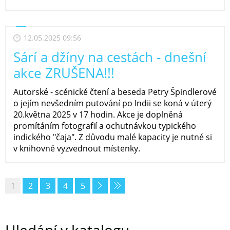
12.05.2025 09:56
Sárí a džíny na cestách - dnešní
akce ZRUŠENA!!!
Autorské - scénické čtení a beseda Petry Špindlerové
o jejím nevšedním putování po Indii se koná v úterý
20.května 2025 v 17 hodin. Akce je doplněná
promítáním fotografií a ochutnávkou typického
indického "čaja". Z důvodu malé kapacity je nutné si
v knihovně vyzvednout místenky.
1
2
3
4
5
Hledání v katalogu