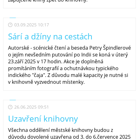
03.09.2025 10:17
Sárí a džíny na cestách
Autorské - scénické čtení a beseda Petry Špindlerové
o jejím nevšedním putování po Indii se koná v úterý
23.září 2025 v 17 hodin. Akce je doplněná
promítáním fotografií a ochutnávkou typického
indického "čaja". Z důvodu malé kapacity je nutné si
v knihovně vyzvednout místenky.
26.06.2025 09:51
Uzavření knihovny
Všechna oddělení městské knihovny budou z
důvodu dovolené uzavřena od 3. do 6.července 2025