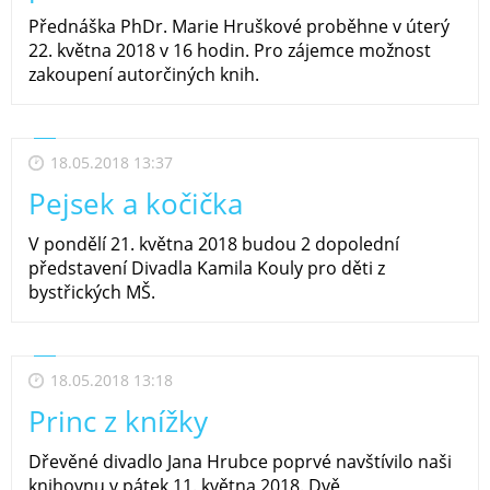
Přednáška PhDr. Marie Hruškové proběhne v úterý
22. května 2018 v 16 hodin. Pro zájemce možnost
zakoupení autorčiných knih.
18.05.2018 13:37
Pejsek a kočička
V pondělí 21. května 2018 budou 2 dopolední
představení Divadla Kamila Kouly pro děti z
bystřických MŠ.
18.05.2018 13:18
Princ z knížky
Dřevěné divadlo Jana Hrubce poprvé navštívilo naši
knihovnu v pátek 11. května 2018. Dvě