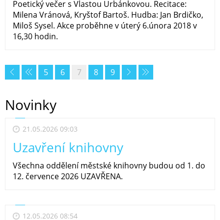
Poetický večer s Vlastou Urbánkovou. Recitace:
Milena Vránová, Kryštof Bartoš. Hudba: Jan Brdičko,
Miloš Sysel. Akce proběhne v úterý 6.února 2018 v
16,30 hodin.
5
6
7
8
9
Novinky
21.05.2026 09:03
Uzavření knihovny
Všechna oddělení městské knihovny budou od 1. do
12. července 2026 UZAVŘENA.
12.05.2026 08:54