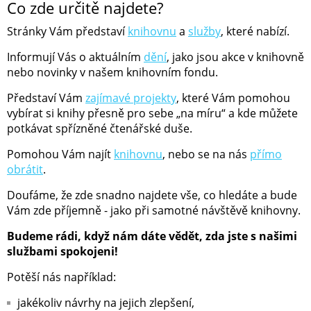
Co zde určitě najdete?
Stránky Vám představí
knihovnu
a
služby
, které nabízí.
Informují Vás o aktuálním
dění
, jako jsou akce v knihovně
nebo novinky v našem knihovním fondu.
Představí Vám
zajímavé projekty
, které Vám pomohou
vybírat si knihy přesně pro sebe „na míru“ a kde můžete
potkávat spřízněné čtenářské duše.
Pomohou Vám najít
knihovnu
, nebo se na nás
přímo
obrátit
.
Doufáme, že zde snadno najdete vše, co hledáte a bude
Vám zde příjemně - jako při samotné návštěvě knihovny.
Budeme rádi, když nám dáte vědět, zda jste s našimi
službami spokojeni!
Potěší nás například:
jakékoliv návrhy na jejich zlepšení,