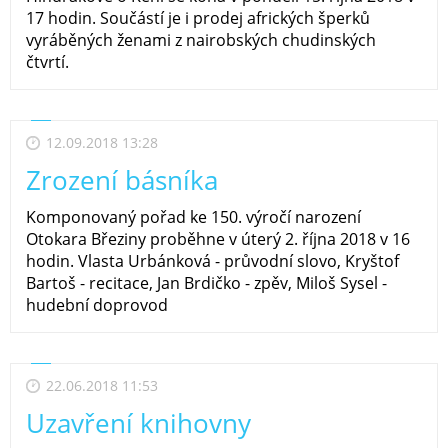
17 hodin. Součástí je i prodej afrických šperků
vyráběných ženami z nairobských chudinských
čtvrtí.
12.09.2018 13:28
Zrození básníka
Komponovaný pořad ke 150. výročí narození
Otokara Březiny proběhne v úterý 2. října 2018 v 16
hodin. Vlasta Urbánková - průvodní slovo, Kryštof
Bartoš - recitace, Jan Brdičko - zpěv, Miloš Sysel -
hudební doprovod
22.06.2018 11:53
Uzavření knihovny