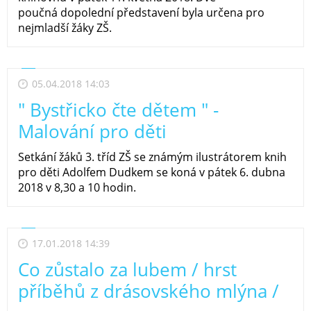
poučná dopolední představení byla určena pro
nejmladší žáky ZŠ.
05.04.2018 14:03
" Bystřicko čte dětem " -
Malování pro děti
Setkání žáků 3. tříd ZŠ se známým ilustrátorem knih
pro děti Adolfem Dudkem se koná v pátek 6. dubna
2018 v 8,30 a 10 hodin.
17.01.2018 14:39
Co zůstalo za lubem / hrst
příběhů z drásovského mlýna /