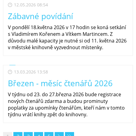
12.05.2026 08:54
Zábavné povídání
V pondělí 18.května 2026 v 17 hodin se koná setkání
s Vladimírem Kořenem a Vítkem Martincem. Z
důvodu malé kapacity je nutné si od 11. května 2026
v městské knihovně vyzvednout místenky.
13.03.2026 13:58
Březen - měsíc čtenářů 2026
V týdnu od 23. do 27.března 2026 bude registrace
nových čtenářů zdarma a budou prominuty
poplatky za upomínky čtenářům, kteří nám v tomto
týdnu vrátí knihy zpět do knihovny.