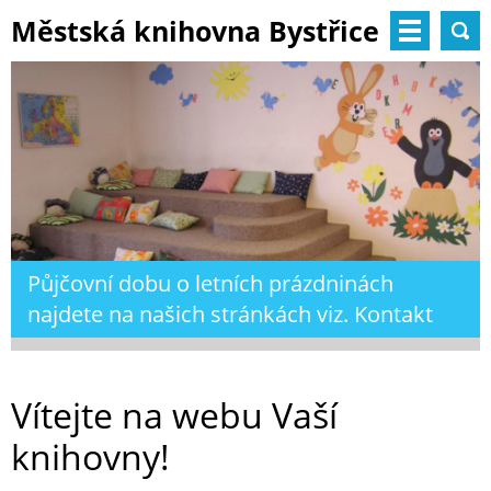
Městská knihovna Bystřice
nad Pernštejnem
Půjčovní dobu o letních prázdninách
najdete na našich stránkách viz. Kontakt
Vítejte na webu Vaší
knihovny!