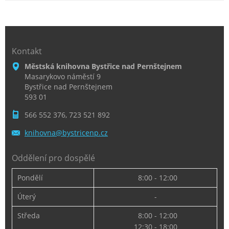
Kontakt
Městská knihovna Bystřice nad Pernštejnem
Masarykovo náměstí 9
Bystřice nad Pernštejnem
593 01
566 552 376, 723 521 892
knihovna
@bystric
enp.cz
Oddělení pro dospělé
Pondělí
8:00 - 12:00
Úterý
-
Středa
8:00 - 12:00
12:30 - 18:00