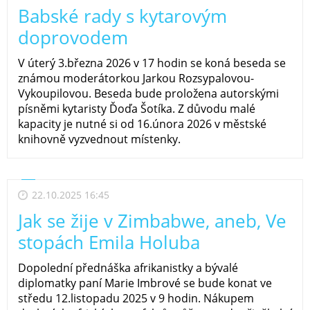
Babské rady s kytarovým
doprovodem
V úterý 3.března 2026 v 17 hodin se koná beseda se
známou moderátorkou Jarkou Rozsypalovou-
Vykoupilovou. Beseda bude proložena autorskými
písněmi kytaristy Ďoďa Šotíka. Z důvodu malé
kapacity je nutné si od 16.února 2026 v městské
knihovně vyzvednout místenky.
22.10.2025 16:45
Jak se žije v Zimbabwe, aneb, Ve
stopách Emila Holuba
Dopolední přednáška afrikanistky a bývalé
diplomatky paní Marie Imbrové se bude konat ve
středu 12.listopadu 2025 v 9 hodin. Nákupem