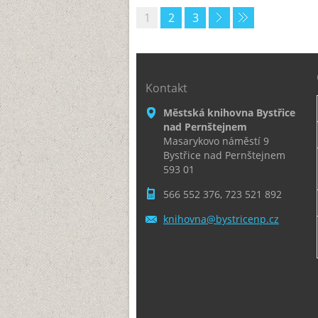
1
2
3
Kontakt
Městská knihovna Bystřice
nad Pernštejnem
Masarykovo náměstí 9
Bystřice nad Pernštejnem
593 01
566 552 376, 723 521 892
knihovna
@bystric
enp.cz