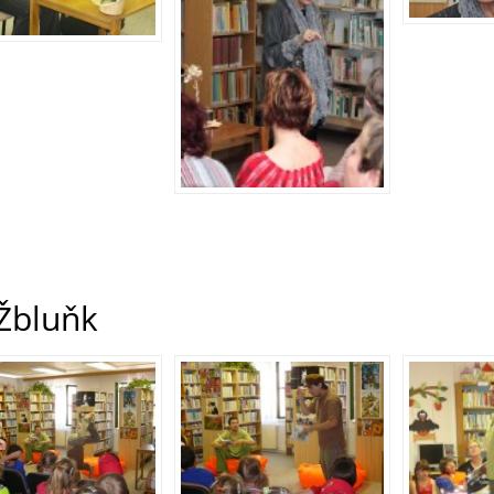
 Žbluňk