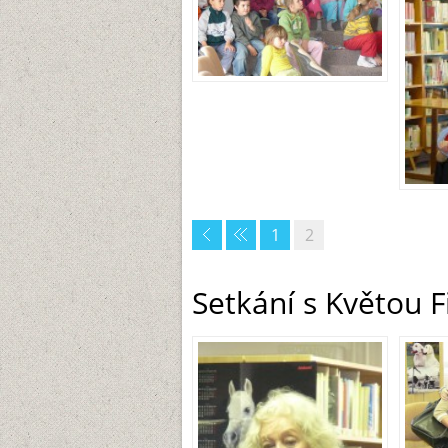
1
2
Setkání s Květou F