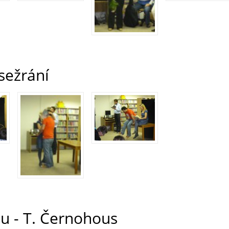
 sežrání
u - T. Černohous