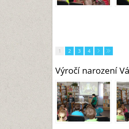
1
2
3
4
Výročí narození Vá