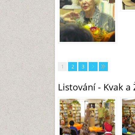
1
2
3
Listování - Kvak a