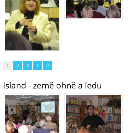
1
2
3
Island - země ohně a ledu