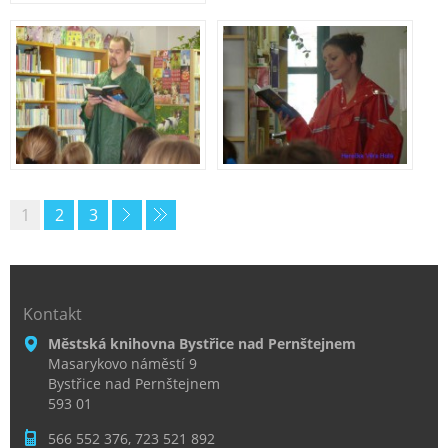
1
2
3
Kontakt
Městská knihovna Bystřice nad Pernštejnem
Masarykovo náměstí 9
Bystřice nad Pernštejnem
593 01
566 552 376, 723 521 892