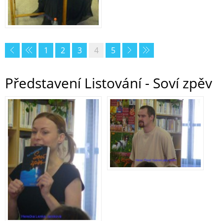
1
2
3
4
5
Představení Listování - Soví zpěv